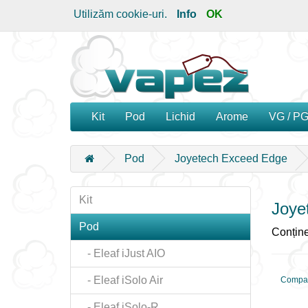
Utilizăm cookie-uri.
Info
OK
Kit
Pod
Lichid
Arome
VG / P
Pod
Joyetech Exceed Edge
Kit
Joye
Pod
Conține
- Eleaf iJust AIO
- Eleaf iSolo Air
Compar
- Eleaf iSolo-R