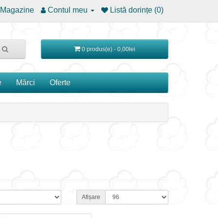
Magazine
Contul meu
Listă dorințe (0)
0 produs(e) - 0,00lei
e
Mărci
Oferte
Afișare