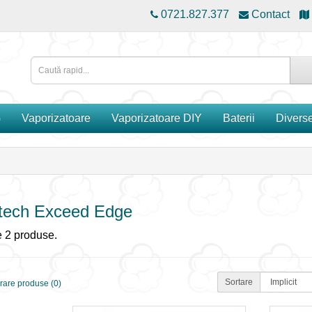
0721.827.377
Contact
G
Vaporizatoare
Vaporizatoare DIY
Baterii
Divers
tech Exceed Edge
 2 produse.
Sortare
are produse (0)