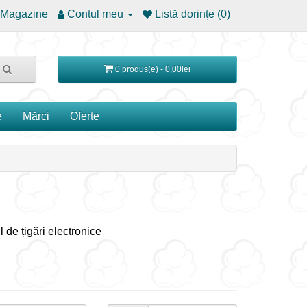
Magazine
Contul meu
Listă dorințe (0)
0 produs(e) - 0,00lei
e
Mărci
Oferte
l de țigări electronice