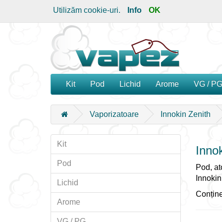
Utilizăm cookie-uri.
Info
OK
Kit
Pod
Lichid
Arome
VG / P
Vaporizatoare
Innokin Zenith
Kit
Innok
Pod
Pod, ato
Innokin
Lichid
Conține
Arome
VG / PG