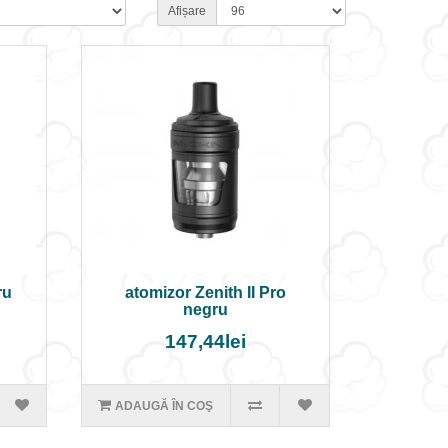
Afișare
ru
atomizor Zenith II Pro
negru
147,44lei
ADAUGĂ ÎN COŞ