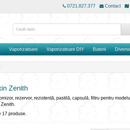
0721.827.377
Contact
G
Vaporizatoare
Vaporizatoare DIY
Baterii
Divers
in Zenith
mizor, rezervor, rezistență, pastilă, capsulă, filtru pentru modelu
 Zenith.
 17 produse.