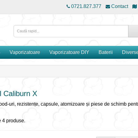
0721.827.377
Contact
G
Vaporizatoare
Vaporizatoare DIY
Baterii
Divers
l Caliburn X
, pod-uri, rezistențe, capsule, atomizoare și piese de schimb pen
 4 produse.