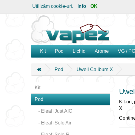
Utilizăm cookie-uri.
Info
OK
Kit
Pod
Lichid
Arome
VG / P
Pod
Uwell Caliburn X
Kit
Uwel
Pod
Kit-uri
X.
- Eleaf iJust AIO
Conține
- Eleaf iSolo Air
- Eleaf iSolo-R