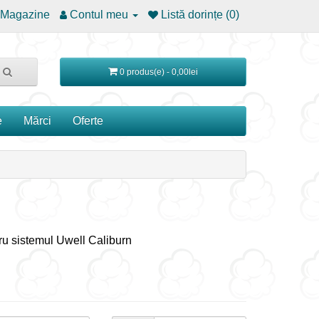
Magazine
Contul meu
Listă dorințe (0)
0 produs(e) - 0,00lei
e
Mărci
Oferte
tru sistemul Uwell Caliburn