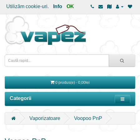
Utilizăm cookie-uri.
Info
OK
0 produs(e) - 0,00lei
Categorii
Vaporizatoare
Voopoo PnP