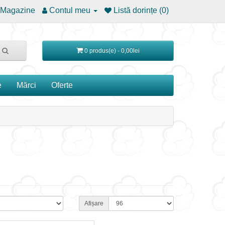
Magazine
Contul meu
Listă dorințe (0)
0 produs(e) - 0,00lei
e
Mărci
Oferte
Afișare