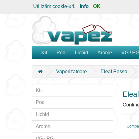
Utilizăm cookie-uri.
Info
OK
Kit
Pod
Lichid
Arome
VG / P
Vaporizatoare
Eleaf Pesso
Kit
Elea
Pod
Conține
Lichid
Arome
Compar
VG / PG