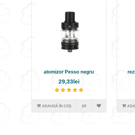
atomizor Pesso negru
rez
29,33lei
ADAUGĂ ÎN COŞ
ADA