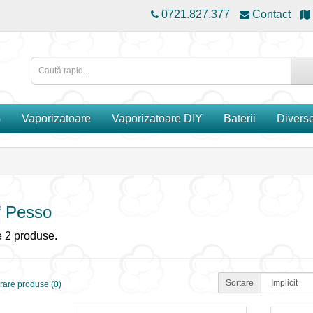
0721.827.377
Contact
G
Vaporizatoare
Vaporizatoare DIY
Baterii
Divers
f Pesso
 2 produse.
Sortare
are produse (0)