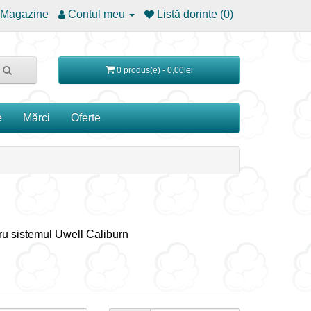
Magazine
Contul meu
Listă dorințe (0)
0 produs(e) - 0,00lei
e
Mărci
Oferte
tru sistemul Uwell Caliburn