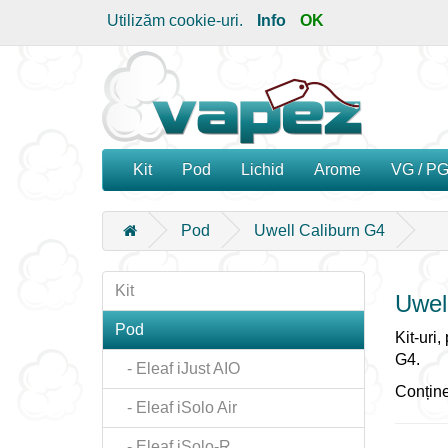
Utilizăm cookie-uri.
Info
OK
Kit
Pod
Lichid
Arome
VG / P
Pod
Uwell Caliburn G4
Kit
Uwel
Pod
Kit-uri
G4.
- Eleaf iJust AIO
Conține
- Eleaf iSolo Air
- Eleaf iSolo-R