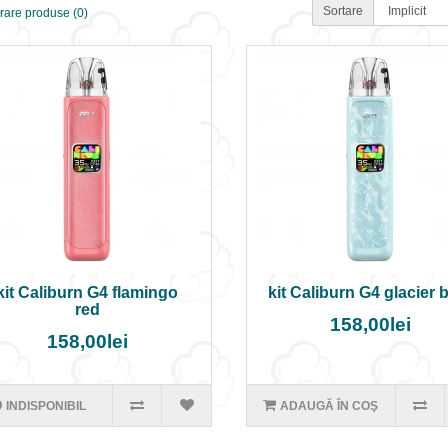
Sortare
are produse (0)
kit Caliburn G4 flamingo
kit Caliburn G4 glacier 
red
158,00lei
158,00lei
INDISPONIBIL
ADAUGĂ ÎN COŞ