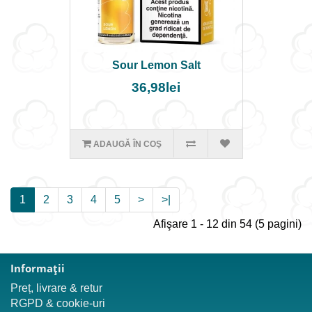
Sour Lemon Salt
36,98lei
ADAUGĂ ÎN COŞ
1
2
3
4
5
>
>|
Afişare 1 - 12 din 54 (5 pagini)
Informaţii
Preț, livrare & retur
RGPD & cookie-uri