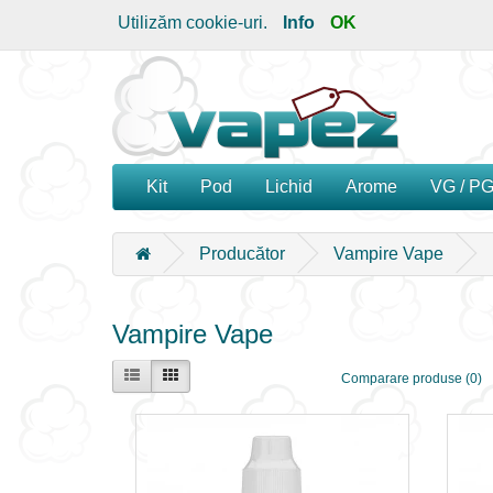
Utilizăm cookie-uri.
Info
OK
Kit
Pod
Lichid
Arome
VG / P
Producător
Vampire Vape
Vampire Vape
Comparare produse (0)