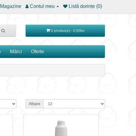
Magazine
Contul meu
Listă dorințe (0)
0 produs(e) - 0,00lei
e
Mărci
Oferte
Afișare