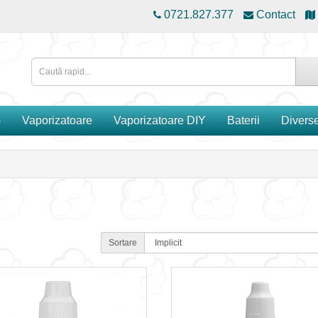
0721.827.377
Contact
G
Vaporizatoare
Vaporizatoare DIY
Baterii
Divers
Sortare