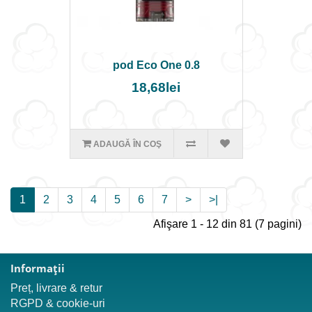
pod Eco One 0.8
18,68lei
ADAUGĂ ÎN COŞ
1
2
3
4
5
6
7
>
>|
Afişare 1 - 12 din 81 (7 pagini)
Informaţii
Preț, livrare & retur
RGPD & cookie-uri