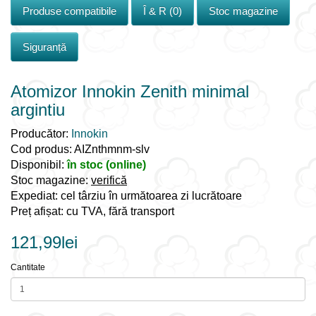
Produse compatibile
Î & R (0)
Stoc magazine
Siguranță
Atomizor Innokin Zenith minimal
argintiu
Producător:
Innokin
Cod produs: AIZnthmnm-slv
Disponibil:
în stoc (online)
Stoc magazine:
verifică
Expediat: cel târziu în următoarea zi lucrătoare
Preț afișat: cu TVA, fără transport
121,99lei
Cantitate