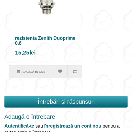
rezistenta Zenith Duoprime
0.6
15,25lei
ADAUGĂ ÎN COŞ
Întrebări și răspunsuri
Adaugă o întrebare
Autentifică-te
sau
înregistrează un cont nou
pentru a