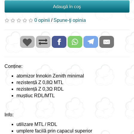
Adaugă în coş
0 opinii
/
Spune-ţi opinia
Conține:
atomizor Innokin Zenith minimal
rezistență Z 0,8Ω MTL
rezistență Z 0,3Ω RDL
muștiuc RDL/MTL
Info:
utilizare MTL / RDL
umplere facilă prin capacul superior