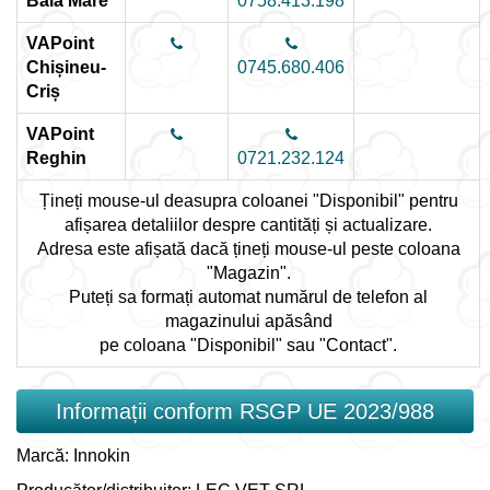
Baia Mare
0758.413.198
VAPoint
Chișineu-
0745.680.406
Criș
VAPoint
Reghin
0721.232.124
Țineți mouse-ul deasupra coloanei "Disponibil" pentru
afișarea detaliilor despre cantități și actualizare.
Adresa este afișată dacă țineți mouse-ul peste coloana
"Magazin".
Puteți sa formați automat numărul de telefon al
magazinului apăsând
pe coloana "Disponibil" sau "Contact".
Informații conform RSGP UE 2023/988
Marcă: Innokin