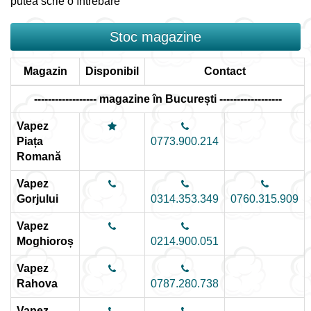
putea scrie o întrebare
Stoc magazine
Magazin
Disponibil
Contact
------------------ magazine în București ------------------
Vapez
Piața
0773.900.214
Romană
Vapez
Gorjului
0314.353.349
0760.315.909
Vapez
Moghioroș
0214.900.051
Vapez
Rahova
0787.280.738
Vapez