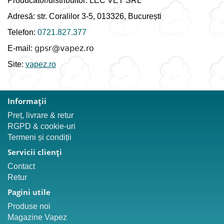
Producător/distribuitor: LEC VET SRL
Adresă: str. Coralilor 3-5, 013326, București
Telefon:
0721.827.377
E-mail:
Site:
vapez.ro
Informaţii
Preț, livrare & retur
RGPD & cookie-uri
Termeni și condiții
Servicii clienţi
Contact
Retur
Pagini utile
Produse noi
Magazine Vapez