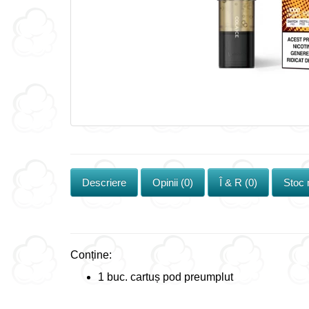
Descriere
Opinii (0)
Î & R (0)
Stoc
Conține:
1 buc. cartuș pod preumplut