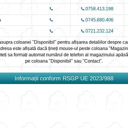
0758.413.198
ș
0745.680.406
0721.232.124
upra coloanei "Disponibil" pentru afișarea detaliilor despre cant
dresa este afișată dacă țineți mouse-ul peste coloana "Magazin
teți sa formați automat numărul de telefon al magazinului apăs
pe coloana "Disponibil" sau "Contact".
Informații conform RSGP UE 2023/988