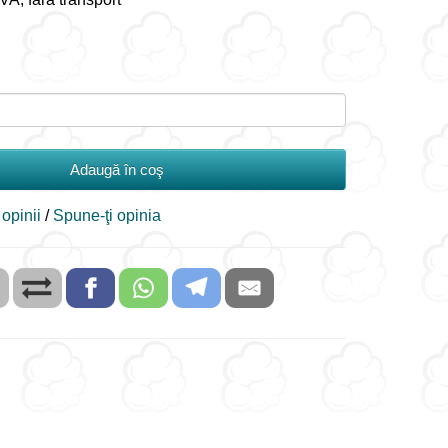
Adaugă în coş
 opinii
/
Spune-ţi opinia