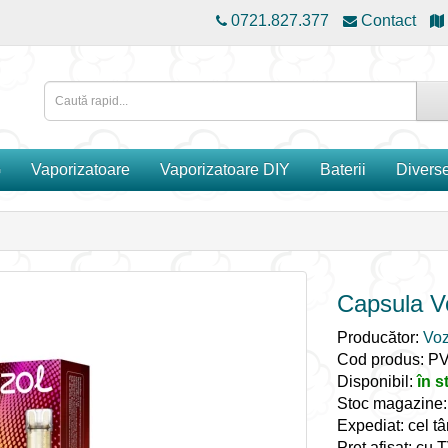
0721.827.377
Contact
G
Vaporizatoare
Vaporizatoare DIY
Baterii
Divers
Capsula Vo
Producător:
Voz
Cod produs: P
Disponibil:
în s
Stoc magazine
Expediat: cel tâ
Preț afișat: cu 