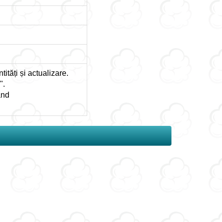
ități și actualizare.
".
ând