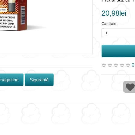
20,98lei
Cantitate
0
 magazine
Siguranță