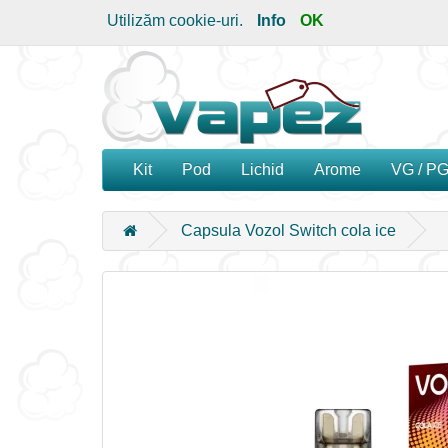
Utilizăm cookie-uri.
Info
OK
Kit
Pod
Lichid
Arome
VG / P
Capsula Vozol Switch cola ice