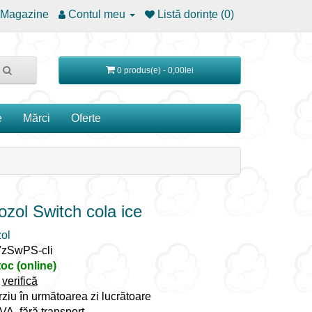
Magazine
Contul meu
Listă dorințe (0)
0 produs(e) - 0,00lei
e
Mărci
Oferte
zol Switch cola ice
ol
VzSwPS-cli
toc (online)
:
verifică
rziu în următoarea zi lucrătoare
TVA, fără transport