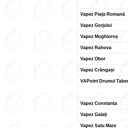
Vapez Piața Romană
Vapez Gorjului
Vapez Moghioroș
Vapez Rahova
Vapez Obor
Vapez Crângași
VAPoint Drumul Taber
Vapez Constanța
Vapez Galați
Vapez Satu Mare