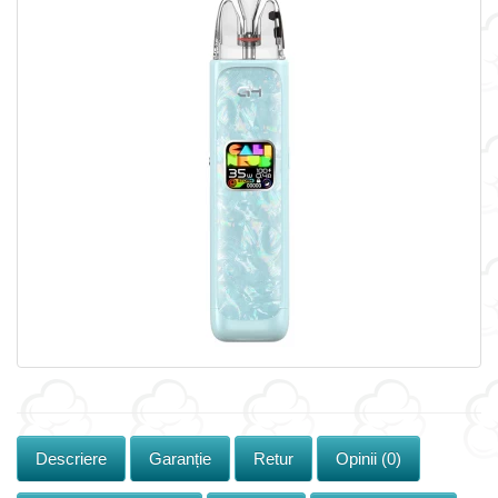
Descriere
Garanție
Retur
Opinii (0)