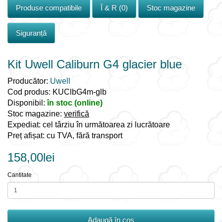
Produse compatibile
Î & R (0)
Stoc magazine
Siguranță
Kit Uwell Caliburn G4 glacier blue
Producător:
Uwell
Cod produs: KUClbG4m-glb
Disponibil:
în stoc (online)
Stoc magazine:
verifică
Expediat: cel târziu în următoarea zi lucrătoare
Preț afișat: cu TVA, fără transport
158,00lei
Cantitate
Adaugă în coş