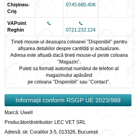
Chișineu-
0745.680.406
Criș
VAPoint
Reghin
0721.232.124
Țineți mouse-ul deasupra coloanei "Disponibil" pentru
afișarea detaliilor despre cantități și actualizare.
Adresa este afișată dacă țineți mouse-ul peste coloana
"Magazin".
Puteți sa formați automat numărul de telefon al
magazinului apăsând
pe coloana "Disponibil" sau "Contact".
Informații conform RSGP UE 2023/988
Marcă: Uwell
Producător/distribuitor: LEC VET SRL
Adresă: str. Coralilor 3-5, 013326, București