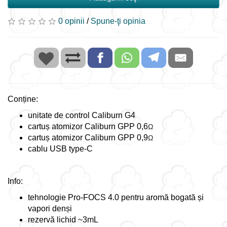
0 opinii
/
Spune-ţi opinia
Conține:
unitate de control Caliburn G4
cartuș atomizor Caliburn GPP 0,6
Ω
cartuș atomizor Caliburn GPP 0,9
Ω
cablu USB type-C
Info:
tehnologie Pro-FOCS 4.0 pentru aromă bogată și
vapori denși
rezervă lichid ~3mL