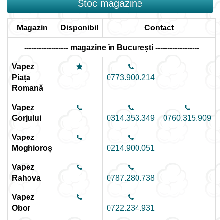
Stoc magazine
Magazin
Disponibil
Contact
------------------ magazine în București ------------------
Vapez
Piața
0773.900.214
Romană
Vapez
Gorjului
0314.353.349
0760.315.909
Vapez
Moghioroș
0214.900.051
Vapez
Rahova
0787.280.738
Vapez
Obor
0722.234.931