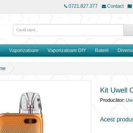
0721.827.377
Contact
G
Vaporizatoare
Vaporizatoare DIY
Baterii
Divers
ame
Kit Uwell 
Producător:
Uwe
Acest produs