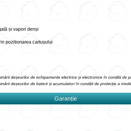
tă și vapori denși
 prin pozitionarea cartușului
liminării deșeurilor de echipamente electrice și electronice în conditii de 
iminării deșeurilor de baterii și acumulatori în condiții de protecție a medi
Garanție