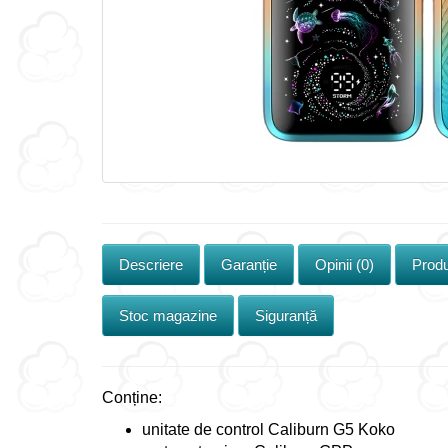
Descriere
Garanție
Opinii (0)
Produ
Stoc magazine
Siguranță
Conține:
unitate de control Caliburn G5 Koko