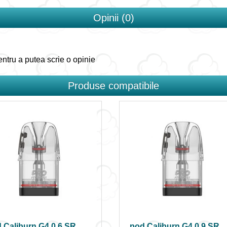
Opinii (0)
ntru a putea scrie o opinie
Produse compatibile
 Caliburn G4 0.6 SR
pod Caliburn G4 0.9 SR