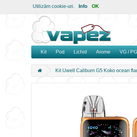
Utilizăm cookie-uri.
Info
OK
Kit
Pod
Lichid
Arome
VG / P
Kit Uwell Caliburn G5 Koko ocean fl