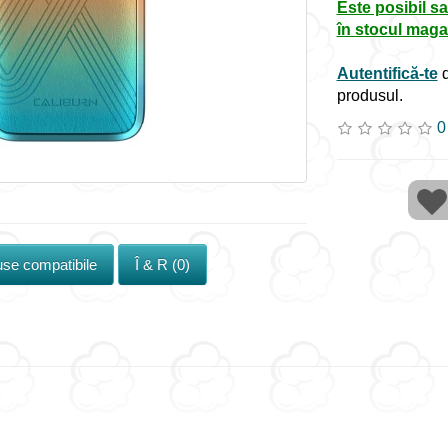
Este posibil sa
în stocul maga
Autentifică-te
d
produsul.
0
se compatibile
Î & R (0)