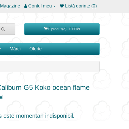
Magazine
Contul meu
Listă dorințe (0)
0 produs(e) - 0,00lei
e
Mărci
Oferte
Caliburn G5 Koko ocean flame
ll
 este momentan indisponibil.