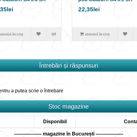
35lei
22,35lei
ADAUGĂ ÎN COŞ
ADAUGĂ ÎN COŞ
Întrebări și răspunsuri
ntru a putea scrie o întrebare
Stoc magazine
Disponibil
Conta
------------------ magazine în București ------------------