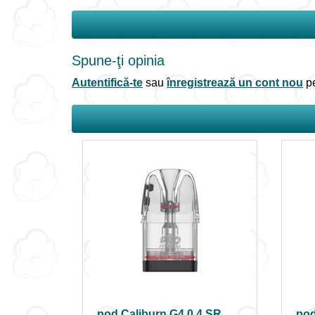
Spune-ţi opinia
Autentifică-te
sau
înregistrează un cont nou
pe
pod Caliburn G4 0.4 SR
pod