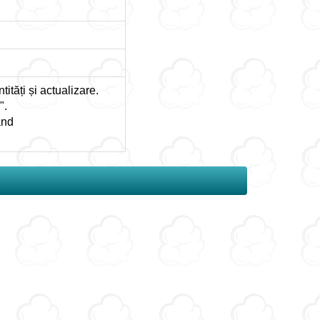
ități și actualizare.
".
ând