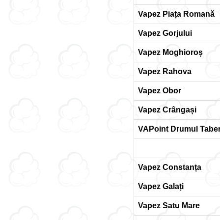
Vapez Piața Romană
Vapez Gorjului
Vapez Moghioroș
Vapez Rahova
Vapez Obor
Vapez Crângași
VAPoint Drumul Taber
Vapez Constanța
Vapez Galați
Vapez Satu Mare