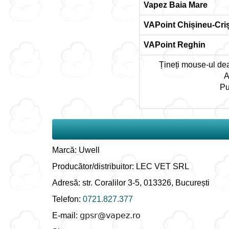
Vapez Baia Mare
VAPoint Chișineu-Cri
VAPoint Reghin
Țineți mouse-ul deas
A
Pu
Marcă: Uwell
Producător/distribuitor: LEC VET SRL
Adresă: str. Coralilor 3-5, 013326, București
Telefon:
0721.827.377
E-mail: