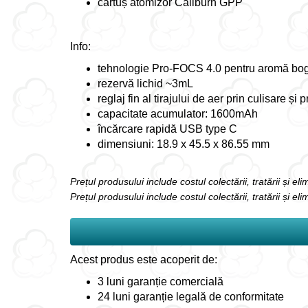
cartuș atomizor Caliburn GPP
Info:
tehnologie Pro-FOCS 4.0 pentru aromă boga
rezervă lichid ~3mL
reglaj fin al tirajului de aer prin culisare și
capacitate acumulator: 1600mAh
încărcare rapidă USB type C
dimensiuni: 18.9 x 45.5 x 86.55 mm
Prețul produsului include costul colectării, tratării și e
Prețul produsului include costul colectării, tratării și el
Acest produs este acoperit de:
3 luni garanție comercială
24 luni garanție legală de conformitate