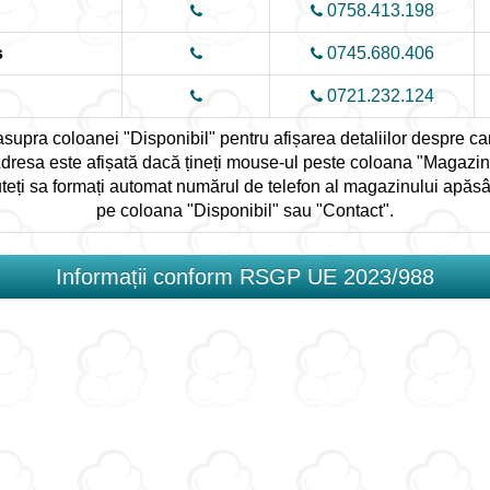
0758.413.198
ș
0745.680.406
0721.232.124
upra coloanei "Disponibil" pentru afișarea detaliilor despre cant
dresa este afișată dacă țineți mouse-ul peste coloana "Magazin
teți sa formați automat numărul de telefon al magazinului apăs
pe coloana "Disponibil" sau "Contact".
Informații conform RSGP UE 2023/988