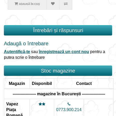
ADAUGĂ ÎN COŞ
Întrebări și răspunsuri
Adaugă o întrebare
Autentifică-te
sau
înregistrează un cont nou
pentru a
putea scrie o întrebare
Stoc magazine
Magazin
Disponibil
Contact
------------------ magazine în București ------------------
Vapez
Piața
0773.900.214
Romană