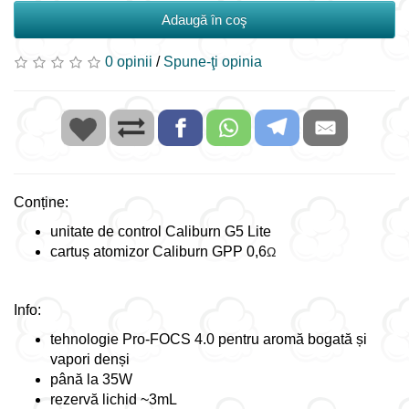
Adaugă în coş
0 opinii
/
Spune-ţi opinia
Conține:
unitate de control Caliburn G5 Lite
cartuș atomizor Caliburn GPP 0,6
Ω
Info:
tehnologie Pro-FOCS 4.0 pentru aromă bogată și
vapori denși
până la 35W
rezervă lichid ~3mL