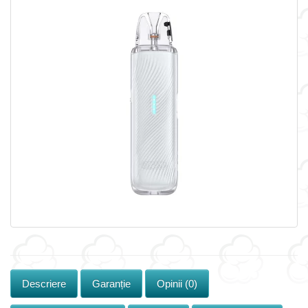
Descriere
Garanție
Opinii (0)