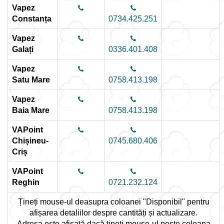
Vapez
Constanța
0734.425.251
Vapez
Galați
0336.401.408
Vapez
Satu Mare
0758.413.198
Vapez
Baia Mare
0758.413.198
VAPoint
Chișineu-
0745.680.406
Criș
VAPoint
Reghin
0721.232.124
Țineți mouse-ul deasupra coloanei "Disponibil" pentru
afișarea detaliilor despre cantități și actualizare.
Adresa este afișată dacă țineți mouse-ul peste coloana