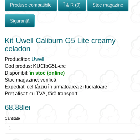
Produse compatibile
Î & R (0)
Stoc magazine
Siguranță
Kit Uwell Caliburn G5 Lite creamy
celadon
Producător:
Uwell
Cod produs: KUClbG5L-crc
Disponibil:
în stoc (online)
Stoc magazine:
verifică
Expediat: cel târziu în următoarea zi lucrătoare
Preț afișat: cu TVA, fără transport
68,88lei
Cantitate