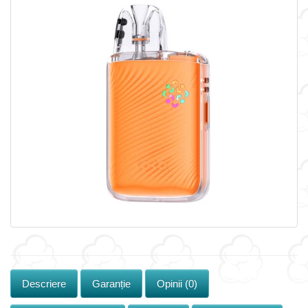
Descriere
Garanție
Opinii (0)