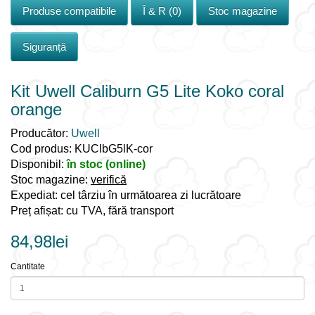
Produse compatibile
Î & R (0)
Stoc magazine
Siguranță
Kit Uwell Caliburn G5 Lite Koko coral
orange
Producător:
Uwell
Cod produs: KUClbG5lK-cor
Disponibil:
în stoc (online)
Stoc magazine:
verifică
Expediat: cel târziu în următoarea zi lucrătoare
Preț afișat: cu TVA, fără transport
84,98lei
Cantitate