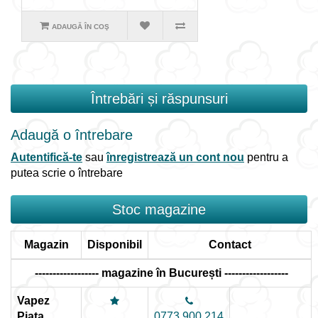
ADAUGĂ ÎN COŞ
Întrebări și răspunsuri
Adaugă o întrebare
Autentifică-te
sau
înregistrează un cont nou
pentru a
putea scrie o întrebare
Stoc magazine
Magazin
Disponibil
Contact
------------------ magazine în București ------------------
Vapez
Piața
0773.900.214