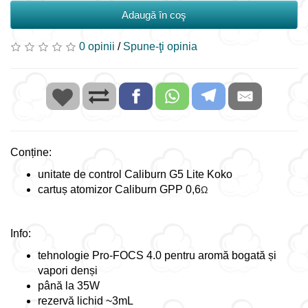
Adaugă în coş
0 opinii
/
Spune-ţi opinia
Conține:
unitate de control Caliburn G5 Lite Koko
cartuș atomizor Caliburn GPP 0,6
Ω
Info:
tehnologie Pro-FOCS 4.0 pentru aromă bogată și
vapori denși
până la 35W
rezervă lichid ~3mL