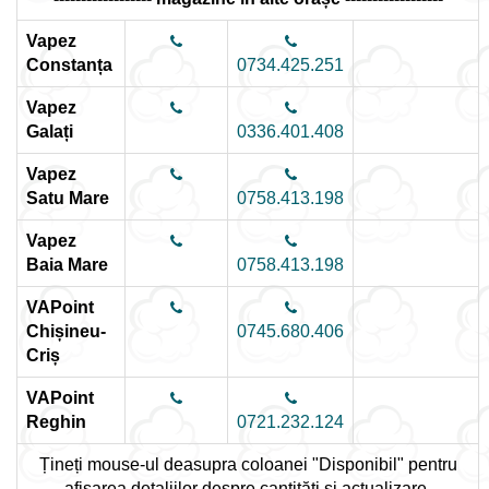
Vapez
Constanța
0734.425.251
Vapez
Galați
0336.401.408
Vapez
Satu Mare
0758.413.198
Vapez
Baia Mare
0758.413.198
VAPoint
Chișineu-
0745.680.406
Criș
VAPoint
Reghin
0721.232.124
Țineți mouse-ul deasupra coloanei "Disponibil" pentru
afișarea detaliilor despre cantități și actualizare.