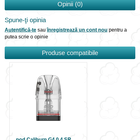
Opinii (0)
Spune-ţi opinia
Autentifică-te
sau
înregistrează un cont nou
pentru a
putea scrie o opinie
Produse compatibile
pod Caliburn G4 0.4 SR