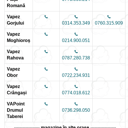
Romană
Vapez
Gorjului
0314.353.349
0760.315.909
Vapez
Moghioroș
0214.900.051
Vapez
Rahova
0787.280.738
Vapez
Obor
0722.234.931
Vapez
Crângași
0774.018.612
VAPoint
Drumul
0736.298.050
Taberei
------------------ magazine în alte orașe ------------------