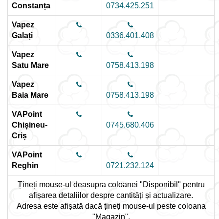
Constanța
0734.425.251
Vapez
Galați
0336.401.408
Vapez
Satu Mare
0758.413.198
Vapez
Baia Mare
0758.413.198
VAPoint
Chișineu-
0745.680.406
Criș
VAPoint
Reghin
0721.232.124
Țineți mouse-ul deasupra coloanei "Disponibil" pentru
afișarea detaliilor despre cantități și actualizare.
Adresa este afișată dacă țineți mouse-ul peste coloana
"Magazin".