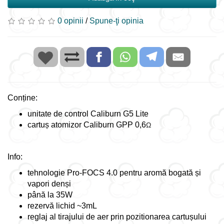
0 opinii
/
Spune-ţi opinia
Conține:
unitate de control Caliburn G5 Lite
cartuș atomizor Caliburn GPP 0,6
Ω
Info:
tehnologie Pro-FOCS 4.0 pentru aromă bogată și
vapori denși
până la 35W
rezervă lichid ~3mL
reglaj al tirajului de aer prin pozitionarea cartușului