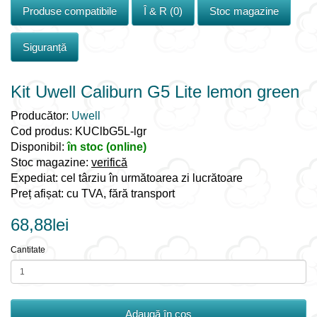
Produse compatibile
Î & R (0)
Stoc magazine
Siguranță
Kit Uwell Caliburn G5 Lite lemon green
Producător:
Uwell
Cod produs: KUClbG5L-lgr
Disponibil:
în stoc (online)
Stoc magazine:
verifică
Expediat: cel târziu în următoarea zi lucrătoare
Preț afișat: cu TVA, fără transport
68,88lei
Cantitate
Adaugă în coş