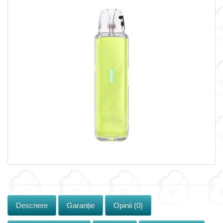
Descriere
Garanție
Opinii (0)