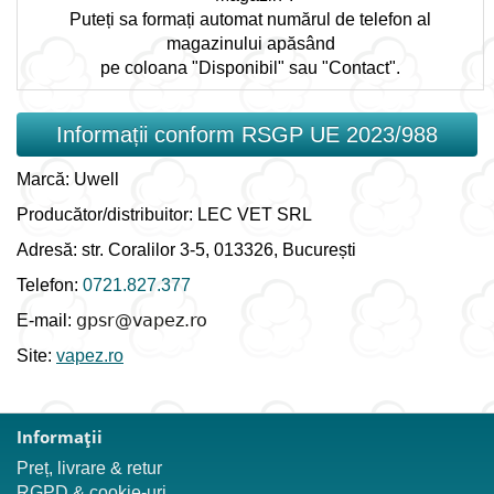
Puteți sa formați automat numărul de telefon al
magazinului apăsând
pe coloana "Disponibil" sau "Contact".
Informații conform RSGP UE 2023/988
Marcă: Uwell
Producător/distribuitor: LEC VET SRL
Adresă: str. Coralilor 3-5, 013326, București
Telefon:
0721.827.377
E-mail:
Site:
vapez.ro
Informaţii
Preț, livrare & retur
RGPD & cookie-uri