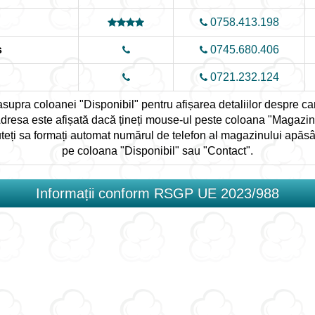
0758.413.198
ș
0745.680.406
0721.232.124
upra coloanei "Disponibil" pentru afișarea detaliilor despre cant
dresa este afișată dacă țineți mouse-ul peste coloana "Magazin
teți sa formați automat numărul de telefon al magazinului apăs
pe coloana "Disponibil" sau "Contact".
Informații conform RSGP UE 2023/988