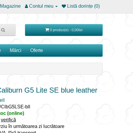
Magazine
Contul meu
Listă dorințe (0)
0 produs(e) - 0,00lei
e
Mărci
Oferte
Caliburn G5 Lite SE blue leather
ll
UClbG5LSE-bll
toc (online)
:
verifică
rziu în următoarea zi lucrătoare
TVA, fără transport