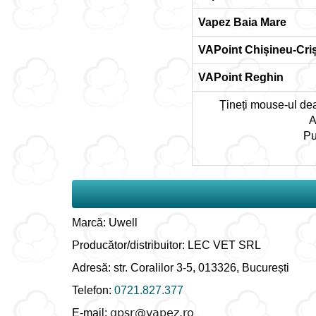
Vapez Baia Mare
VAPoint Chișineu-Cri
VAPoint Reghin
Țineți mouse-ul deas
A
Pu
Marcă: Uwell
Producător/distribuitor: LEC VET SRL
Adresă: str. Coralilor 3-5, 013326, București
Telefon:
0721.827.377
E-mail: