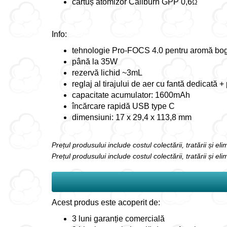
cartuș atomizor Caliburn GPP 0,6
Ω
Info:
tehnologie Pro-FOCS 4.0 pentru aromă boga
până la 35W
rezervă lichid ~3mL
reglaj al tirajului de aer cu fantă dedicată +
capacitate acumulator: 1600mAh
încărcare rapidă USB type C
dimensiuni: 17 x 29,4 x 113,8 mm
Prețul produsului include costul colectării, tratării și e
Prețul produsului include costul colectării, tratării și el
Acest produs este acoperit de:
3 luni garanție comercială