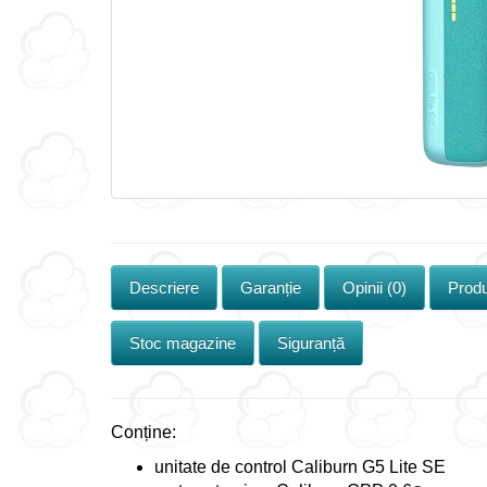
Descriere
Garanție
Opinii (0)
Produ
Stoc magazine
Siguranță
Conține:
unitate de control Caliburn G5 Lite SE