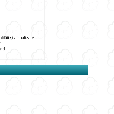
ități și actualizare.
".
ând