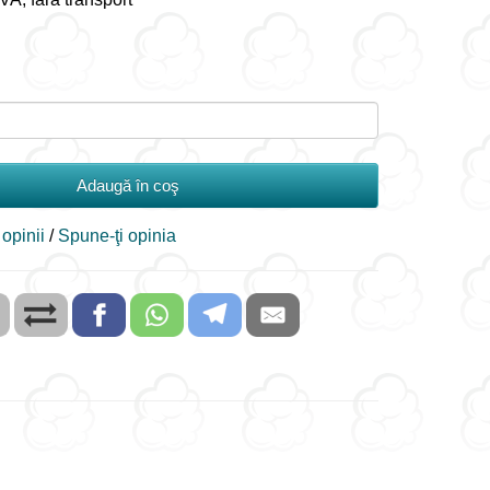
Adaugă în coş
 opinii
/
Spune-ţi opinia