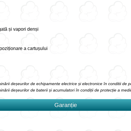
tă și vapori denși
 poziționare a cartușului
liminării deșeurilor de echipamente electrice și electronice în conditii de 
iminării deșeurilor de baterii și acumulatori în condiții de protecție a medi
Garanție