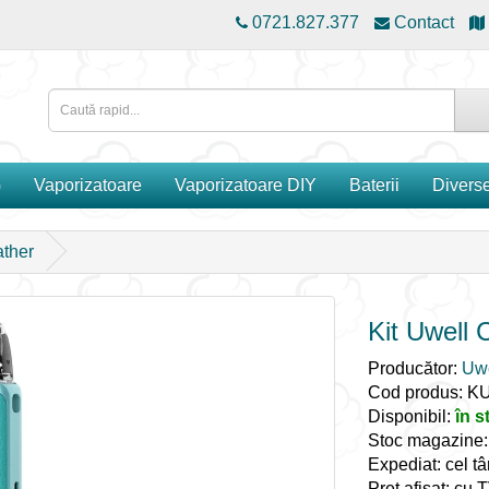
0721.827.377
Contact
G
Vaporizatoare
Vaporizatoare DIY
Baterii
Divers
ather
Kit Uwell 
Producător:
Uwe
Cod produs: K
Disponibil:
în s
Stoc magazine
Expediat: cel tâ
Preț afișat: cu 