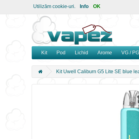
Utilizăm cookie-uri.
Info
OK
Kit
Pod
Lichid
Arome
VG / P
Kit Uwell Caliburn G5 Lite SE blue le