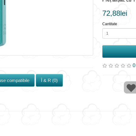
72,88lei
Cantitate
0
se compatibile
Î & R (0)