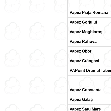
Vapez Piața Romană
Vapez Gorjului
Vapez Moghioroș
Vapez Rahova
Vapez Obor
Vapez Crângași
VAPoint Drumul Taber
Vapez Constanța
Vapez Galați
Vapez Satu Mare