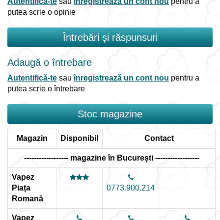
Autentifică-te
sau
înregistrează un cont nou
pentru a
putea scrie o opinie
Întrebări și răspunsuri
Adaugă o întrebare
Autentifică-te
sau
înregistrează un cont nou
pentru a
putea scrie o întrebare
Stoc magazine
Magazin
Disponibil
Contact
------------------ magazine în București ------------------
Vapez
Piața
0773.900.214
Romană
Vapez