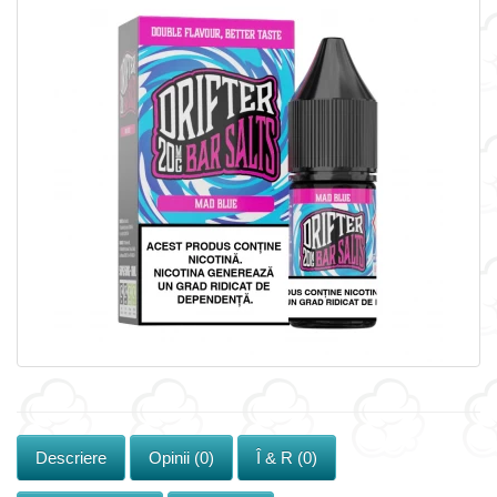
Descriere
Opinii (0)
Î & R (0)