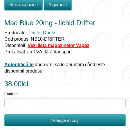
Stoc magazine
Siguranță
Mad Blue 20mg - lichid Drifter
Producător:
Drifter Drinks
Cod produs: NS10-DRIFTER
Disponibil:
Vezi lista magazinelor Vapez
Preț afișat: cu TVA, fără transport
Autentifică-te
dacă vrei să te anunțăm când este
disponibil produsul.
38,00lei
Cantitate
Adaugă în coş