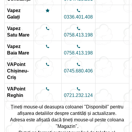
Vapez
Galați
0336.401.408
Vapez
Satu Mare
0758.413.198
Vapez
Baia Mare
0758.413.198
VAPoint
Chișineu-
0745.680.406
Criș
VAPoint
Reghin
0721.232.124
Țineți mouse-ul deasupra coloanei "Disponibil" pentru
afișarea detaliilor despre cantități și actualizare.
Adresa este afișată dacă țineți mouse-ul peste coloana
"Magazin".