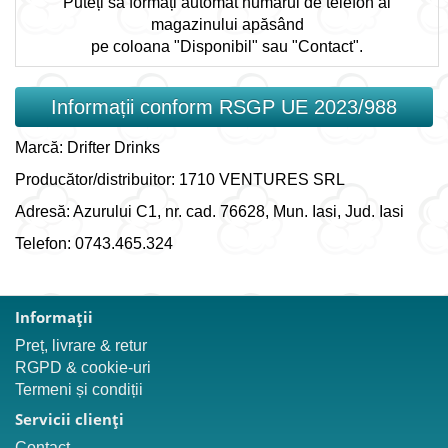
Puteți sa formați automat numărul de telefon al
magazinului apăsând
pe coloana "Disponibil" sau "Contact".
Informații conform RSGP UE 2023/988
Marcă: Drifter Drinks
Producător/distribuitor: 1710 VENTURES SRL
Adresă: Azurului C1, nr. cad. 76628, Mun. Iasi, Jud. Iasi
Telefon: 0743.465.324
Informaţii
Preț, livrare & retur
RGPD & cookie-uri
Termeni și condiții
Servicii clienţi
Contact