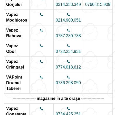
Gorjului
0314.353.349
0760.315.909
Vapez
Moghioroș
0214.900.051
Vapez
Rahova
0787.280.738
Vapez
Obor
0722.234.931
Vapez
Crângași
0774.018.612
VAPoint
Drumul
0736.298.050
Taberei
------------------ magazine în alte orașe ------------------
Vapez
Constanța
0734.425.251