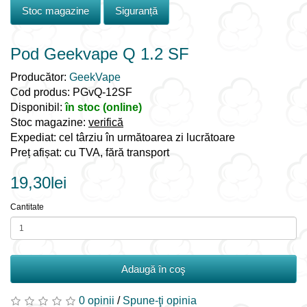
Stoc magazine
Siguranță
Pod Geekvape Q 1.2 SF
Producător:
GeekVape
Cod produs: PGvQ-12SF
Disponibil:
în stoc (online)
Stoc magazine:
verifică
Expediat: cel târziu în următoarea zi lucrătoare
Preț afișat: cu TVA, fără transport
19,30lei
Cantitate
Adaugă în coş
0 opinii
/
Spune-ţi opinia