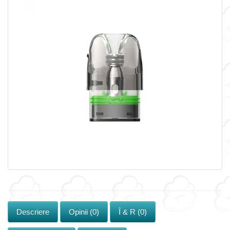
Descriere
Opinii (0)
Î & R (0)