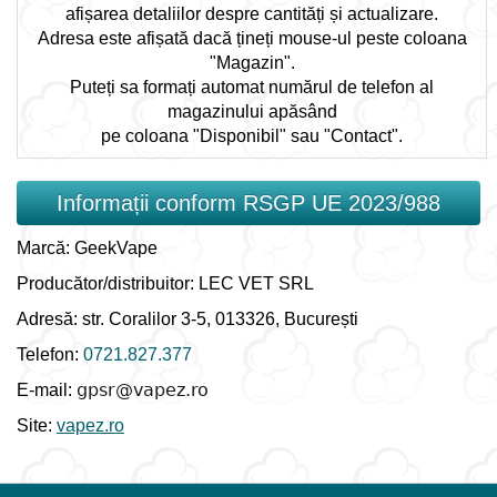
afișarea detaliilor despre cantități și actualizare.
Adresa este afișată dacă țineți mouse-ul peste coloana
"Magazin".
Puteți sa formați automat numărul de telefon al
magazinului apăsând
pe coloana "Disponibil" sau "Contact".
Informații conform RSGP UE 2023/988
Marcă: GeekVape
Producător/distribuitor: LEC VET SRL
Adresă: str. Coralilor 3-5, 013326, București
Telefon:
0721.827.377
E-mail:
Site:
vapez.ro