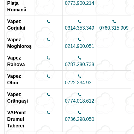
Piața
0773.900.214
Romană
Vapez
Gorjului
0314.353.349
0760.315.909
Vapez
Moghioroș
0214.900.051
Vapez
Rahova
0787.280.738
Vapez
Obor
0722.234.931
Vapez
Crângași
0774.018.612
VAPoint
Drumul
0736.298.050
Taberei