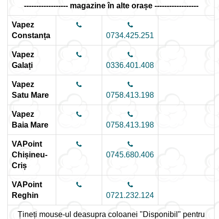
------------------ magazine în alte orașe ------------------
Vapez
Constanța
0734.425.251
Vapez
Galați
0336.401.408
Vapez
Satu Mare
0758.413.198
Vapez
Baia Mare
0758.413.198
VAPoint
Chișineu-
0745.680.406
Criș
VAPoint
Reghin
0721.232.124
Țineți mouse-ul deasupra coloanei "Disponibil" pentru