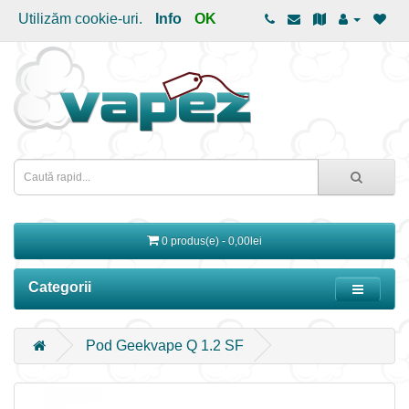
Utilizăm cookie-uri.
Info
OK
0 produs(e) - 0,00lei
Categorii
Pod Geekvape Q 1.2 SF