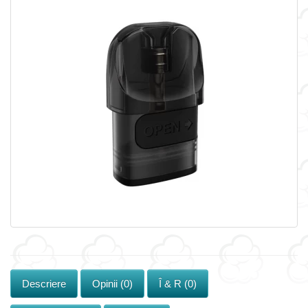
Descriere
Opinii (0)
Î & R (0)