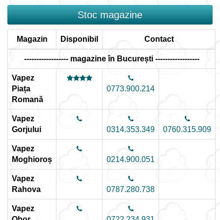
Stoc magazine
Magazin
Disponibil
Contact
------------------ magazine în București ------------------
Vapez
Piața
0773.900.214
Romană
Vapez
Gorjului
0314.353.349
0760.315.909
Vapez
Moghioroș
0214.900.051
Vapez
Rahova
0787.280.738
Vapez
Obor
0722.234.931