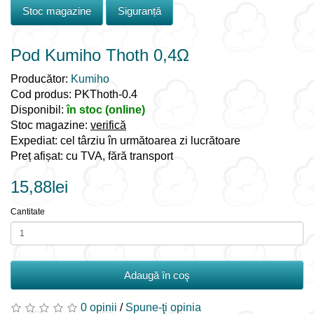
Stoc magazine
Siguranță
Pod Kumiho Thoth 0,4Ω
Producător:
Kumiho
Cod produs: PKThoth-0.4
Disponibil:
în stoc (online)
Stoc magazine:
verifică
Expediat: cel târziu în următoarea zi lucrătoare
Preț afișat: cu TVA, fără transport
15,88lei
Cantitate
Adaugă în coş
0 opinii
/
Spune-ţi opinia