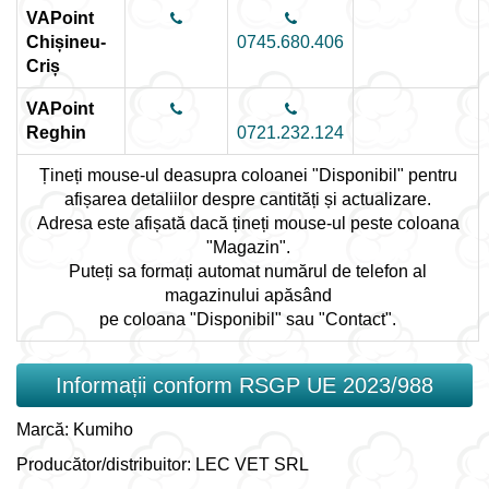
VAPoint
Chișineu-
0745.680.406
Criș
VAPoint
Reghin
0721.232.124
Țineți mouse-ul deasupra coloanei "Disponibil" pentru
afișarea detaliilor despre cantități și actualizare.
Adresa este afișată dacă țineți mouse-ul peste coloana
"Magazin".
Puteți sa formați automat numărul de telefon al
magazinului apăsând
pe coloana "Disponibil" sau "Contact".
Informații conform RSGP UE 2023/988
Marcă: Kumiho
Producător/distribuitor: LEC VET SRL