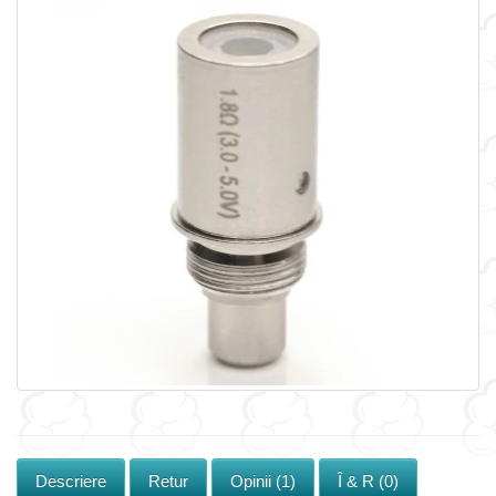
Descriere
Retur
Opinii (1)
Î & R (0)