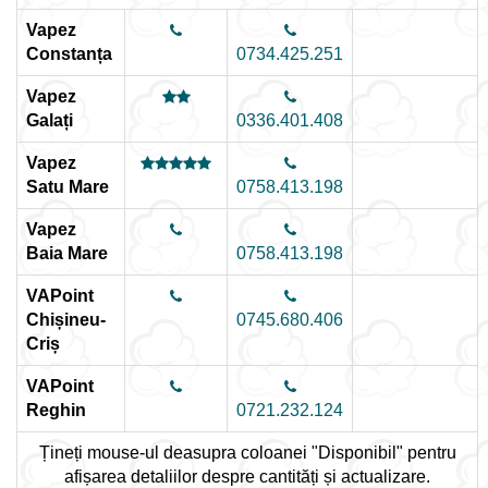
Vapez
Constanța
0734.425.251
Vapez
Galați
0336.401.408
Vapez
Satu Mare
0758.413.198
Vapez
Baia Mare
0758.413.198
VAPoint
Chișineu-
0745.680.406
Criș
VAPoint
Reghin
0721.232.124
Țineți mouse-ul deasupra coloanei "Disponibil" pentru
afișarea detaliilor despre cantități și actualizare.