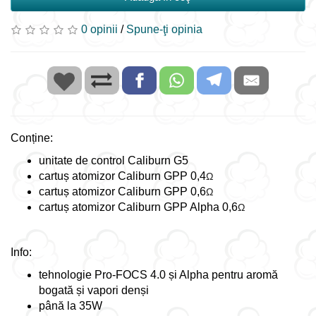
0 opinii
/
Spune-ţi opinia
Conține:
unitate de control Caliburn G5
cartuș atomizor Caliburn GPP 0,4
Ω
cartuș atomizor Caliburn GPP 0,6
Ω
cartuș atomizor Caliburn GPP Alpha 0,6
Ω
Info:
tehnologie Pro-FOCS 4.0 și Alpha pentru aromă
bogată și vapori denși
până la 35W