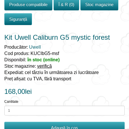
Produse compatibile
Î & R (0)
Stoc magazine
Siguranță
Kit Uwell Caliburn G5 mystic forest
Producător:
Uwell
Cod produs: KUClbG5-msf
Disponibil:
în stoc (online)
Stoc magazine:
verifică
Expediat: cel târziu în următoarea zi lucrătoare
Preț afișat: cu TVA, fără transport
168,00lei
Cantitate
Adaugă în coş