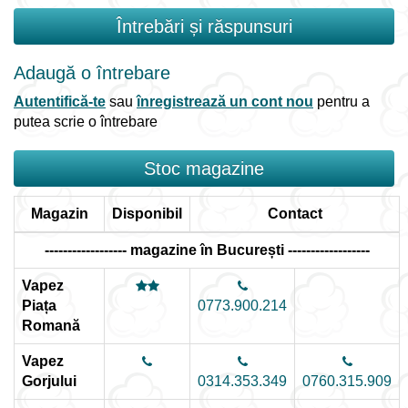
Întrebări și răspunsuri
Adaugă o întrebare
Autentifică-te
sau
înregistrează un cont nou
pentru a
putea scrie o întrebare
Stoc magazine
Magazin
Disponibil
Contact
------------------ magazine în București ------------------
Vapez
Piața
0773.900.214
Romană
Vapez
Gorjului
0314.353.349
0760.315.909