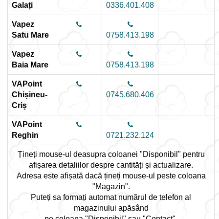
Galați
0336.401.408
Vapez
Satu Mare
0758.413.198
Vapez
Baia Mare
0758.413.198
VAPoint
Chișineu-
0745.680.406
Criș
VAPoint
Reghin
0721.232.124
Țineți mouse-ul deasupra coloanei "Disponibil" pentru
afișarea detaliilor despre cantități și actualizare.
Adresa este afișată dacă țineți mouse-ul peste coloana
"Magazin".
Puteți sa formați automat numărul de telefon al
magazinului apăsând
pe coloana "Disponibil" sau "Contact".