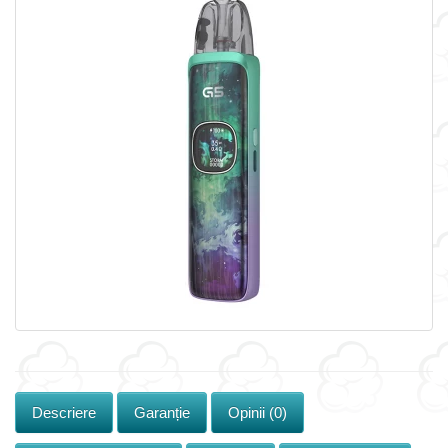
Descriere
Garanție
Opinii (0)