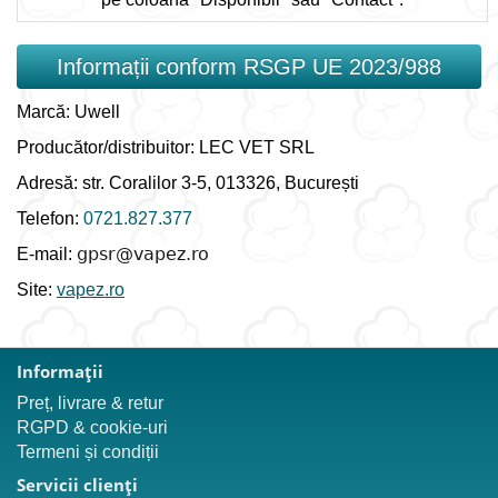
Informații conform RSGP UE 2023/988
Marcă: Uwell
Producător/distribuitor: LEC VET SRL
Adresă: str. Coralilor 3-5, 013326, București
Telefon:
0721.827.377
E-mail:
Site:
vapez.ro
Informaţii
Preț, livrare & retur
RGPD & cookie-uri
Termeni și condiții
Servicii clienţi