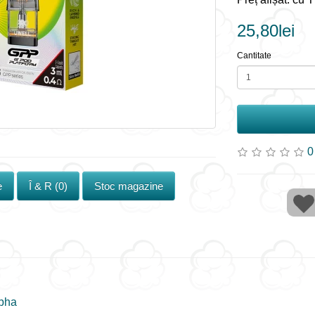
25,80lei
Cantitate
0
e
Î & R (0)
Stoc magazine
lpha