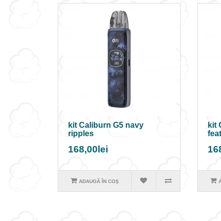
kit Caliburn G5 navy
kit
ripples
fea
168,00lei
168
ADAUGĂ ÎN COŞ