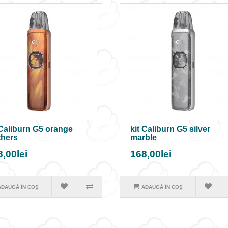
 Caliburn G5 orange
kit Caliburn G5 silver
thers
marble
,00lei
168,00lei
ADAUGĂ ÎN COŞ
ADAUGĂ ÎN COŞ