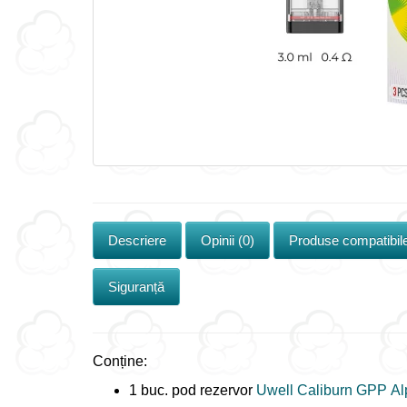
Descriere
Opinii (0)
Produse compatibil
Siguranță
Conține:
1 buc. pod rezervor
Uwell Caliburn GPP A