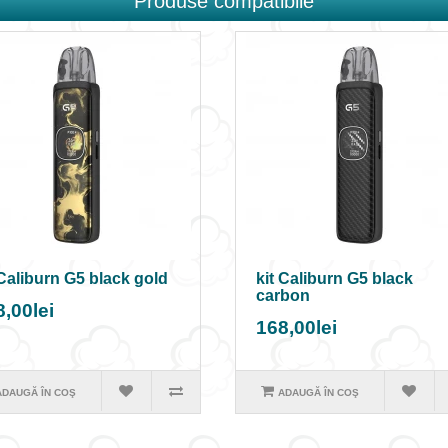
Produse compatibile
 Caliburn G5 black gold
kit Caliburn G5 black
carbon
,00lei
168,00lei
ADAUGĂ ÎN COŞ
ADAUGĂ ÎN COŞ