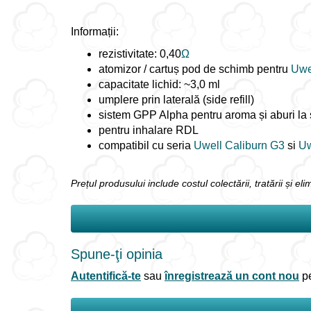
Informații:
rezistivitate: 0,40
Ω
atomizor / cartuș pod de schimb pentru
Uwe
capacitate lichid: ~3,0 ml
umplere prin laterală (side refill)
sistem GPP Alpha pentru aroma și aburi la 
pentru inhalare RDL
compatibil cu seria
Uwell Caliburn G3
si
Uw
Prețul produsului include costul colectării, tratării și e
Spune-ţi opinia
Autentifică-te
sau
înregistrează un cont nou
pe