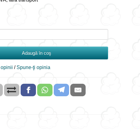
Adaugă în coş
 opinii
/
Spune-ţi opinia