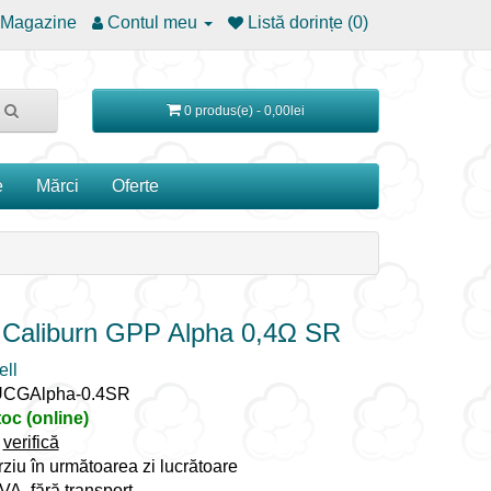
Magazine
Contul meu
Listă dorințe (0)
0 produs(e) - 0,00lei
e
Mărci
Oferte
 Caliburn GPP Alpha 0,4Ω SR
ll
UCGAlpha-0.4SR
toc (online)
:
verifică
rziu în următoarea zi lucrătoare
TVA, fără transport