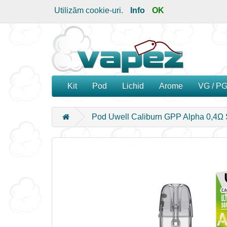
Utilizăm cookie-uri.
Info
OK
Kit
Pod
Lichid
Arome
VG / P
Pod Uwell Caliburn GPP Alpha 0,4Ω