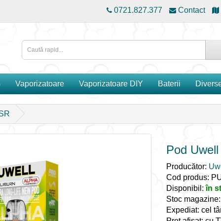
0721.827.377
Contact
G
Vaporizatoare
Vaporizatoare DIY
Baterii
Divers
 SR
Pod Uwell
Producător:
Uwe
Cod produs: P
Disponibil:
în s
Stoc magazine
Expediat: cel tâ
Preț afișat: cu 