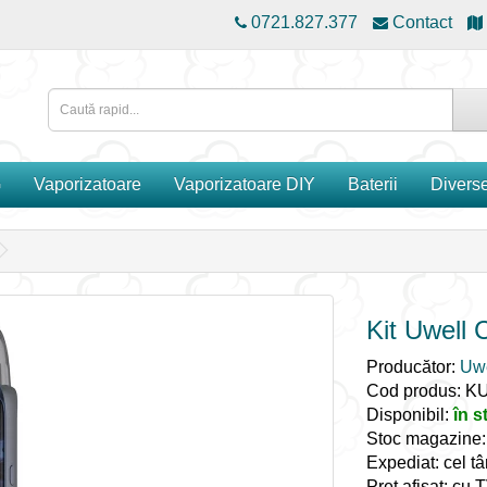
0721.827.377
Contact
G
Vaporizatoare
Vaporizatoare DIY
Baterii
Divers
Kit Uwell 
Producător:
Uwe
Cod produs: K
Disponibil:
în s
Stoc magazine
Expediat: cel tâ
Preț afișat: cu 