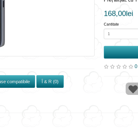
168,00lei
Cantitate
0
se compatibile
Î & R (0)