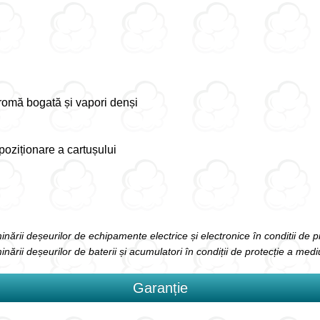
romă bogată și vapori denși
 poziționare a cartușului
liminării deșeurilor de echipamente electrice și electronice în conditii de 
iminării deșeurilor de baterii și acumulatori în condiții de protecție a medi
Garanție