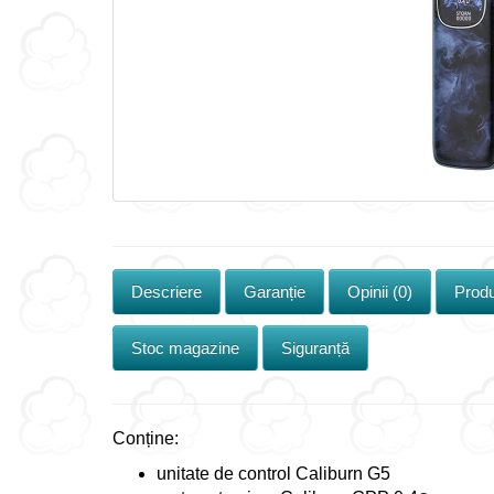
Descriere
Garanție
Opinii (0)
Produ
Stoc magazine
Siguranță
Conține:
unitate de control Caliburn G5