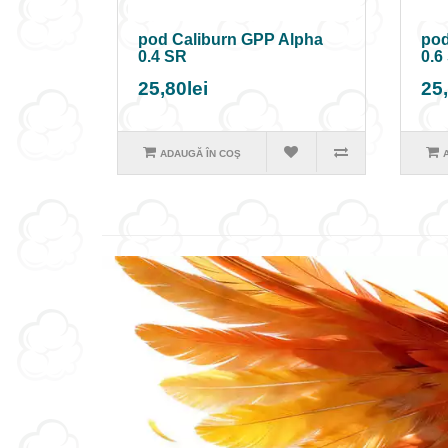
pod Caliburn GPP Alpha
pod
0.4 SR
0.6
25,80lei
25,
ADAUGĂ ÎN COŞ