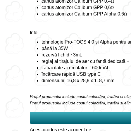
cartuș atomizor Caliburn GPP 0,4
Ω
cartuș atomizor Caliburn GPP 0,6
Ω
cartuș atomizor Caliburn GPP Alpha 0,6
Ω
Info:
tehnologie Pro-FOCS 4.0 și Alpha pentru a
până la 35W
rezervă lichid ~3mL
reglaj al tirajului de aer cu fantă dedicată +
capacitate acumulator: 1600mAh
încărcare rapidă USB type C
dimensiuni: 16,8 x 28,8 x 118,7 mm
Prețul produsului include costul colectării, tratării și e
Prețul produsului include costul colectării, tratării și el
Acest produs este acoperit de: