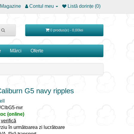
Magazine
Contul meu
Listă dorințe (0)
0 produs(e) - 0,00lei
e
Mărci
Oferte
Caliburn G5 navy ripples
ll
UClbG5-nvr
toc (online)
:
verifică
rziu în următoarea zi lucrătoare
TVA, fără transport