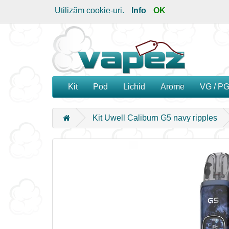
Utilizăm cookie-uri.
Info
OK
Kit
Pod
Lichid
Arome
VG / P
Kit Uwell Caliburn G5 navy ripples